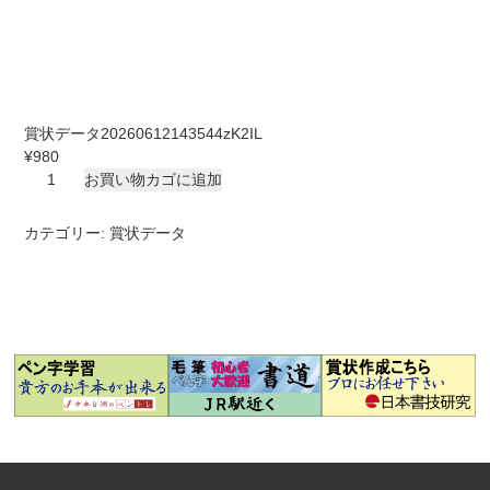
賞状データ20260612143544zK2IL
¥
980
賞
お買い物カゴに追加
状
デ
カテゴリー:
賞状データ
ー
タ
20260612143544zK2IL
個