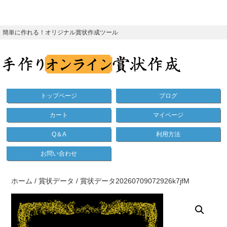
簡単に作れる！オリジナル賞状作成ツール
トップページ
ブログ
カート
マイページ
Q＆A
利用方法
お問い合わせ
ホーム
/
賞状データ
/ 賞状データ20260709072926k7jfM