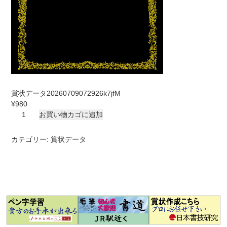
賞状データ20260709072926k7jfM
¥
980
賞
お買い物カゴに追加
状
デ
カテゴリー:
賞状データ
ー
タ
20260709072926k7jfM
個